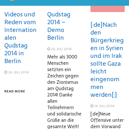
Videos und
Qudstag
Reden vom
2014 –
[:de]Nach
Internation
Demo
den
alen
Berlin
Bürgerkrieg
Qudstag
en in Syrien
26. JULI 2014
2014 in
und im Irak
Mehr als 3000
Berlin
sollte Gaza
Menschen
setzten ein
leicht
26. JULI 2014
Zeichen gegen
eingenom
den Zionismus
men
am Qudstag
READ MORE
werden[:]
2014! Danke
allen
14. JULI 2014
Teilnehmern
und solidarische
[:de]Neue
Grüße an die
Offensive unter
gesamte Welt!
dem Vorwand