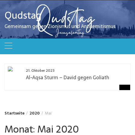
Zum
Inhalt
Qudstag
springen
Gemeinsam gegen Zionismus und Antisemitismus
21. Oktober 2023
Al-Aqsa Sturm – David gegen Goliath
Startseite
2020
Mai
Monat:
Mai 2020