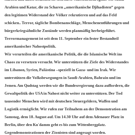
Arabien und Katar, die zu Scharen „amerikanische Djihadisten“ gegen
den legitimen Widerstand der Völker rekrutieren und auf das Feld
schicken.. Terror, tägliche Bombenanschläge, Menschenentführungen und
bürgerkriegsähnliche Zustände werden planmäßig herbeigeführt.
Terrormanagement ist seit dem 11. September ein fester Bestandteil
amerikanischer Nahostpolitik.
Wir verurteilen die amerikanische Politik, die die Islamische Welt ins
Chaos zu versetzen versucht. Wir unterstützen die Ziele des Widerstandes
im Libanon, Syrien, Palästina –speziell in Gaza- und im Irak. Wir
unterstützen die Volksbewegungen in Saudi-Arabien, Bahrain und im
Jemen. Am Qudstag werden wir die Bundesregierung dazu auffordern, die
Gewaltpolitik der USA in Nahost nicht weiter zu unterstützen. Der Tod
tausender Menschen wird mit deutschen Steuergeldern, Waffen und
Logistik ermöglicht. Wir rufen zur Teilnahem an der Demonstration am
Samstag, dem 18. August auf. Um 14.30 Uhr auf dem Adenauer Platz in
Berlin, über den Ku´damm geht es bis zum Wittenbergplatz.
Gegendemonstrationen der Zionisten sind angesagt worden.