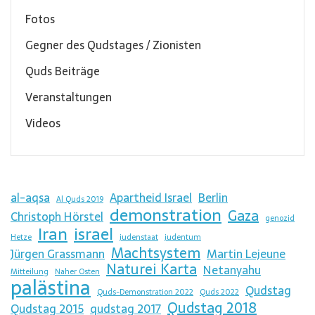
Fotos
Gegner des Qudstages / Zionisten
Quds Beiträge
Veranstaltungen
Videos
al-aqsa
Apartheid Israel
Berlin
Al Quds 2019
demonstration
Gaza
Christoph Hörstel
genozid
Iran
israel
Hetze
judenstaat
judentum
Machtsystem
Jürgen Grassmann
Martin Lejeune
Naturei Karta
Netanyahu
Mitteilung
Naher Osten
palästina
Qudstag
Quds-Demonstration 2022
Quds 2022
Qudstag 2018
Qudstag 2015
qudstag 2017