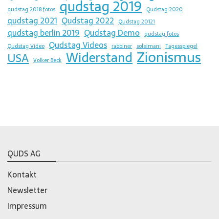
qudstag 2019
qudstag 2018 fotos
Qudstag 2020
qudstag 2021
Qudstag 2022
Qudstag 20121
qudstag berlin 2019
Qudstag Demo
qudstag fotos
Qudstag Videos
Qudstag Video
rabbiner
soleimani
Tagesspiegel
Zionismus
Widerstand
USA
Volker Beck
QUDS AG
Kontakt
Newsletter
Impressum