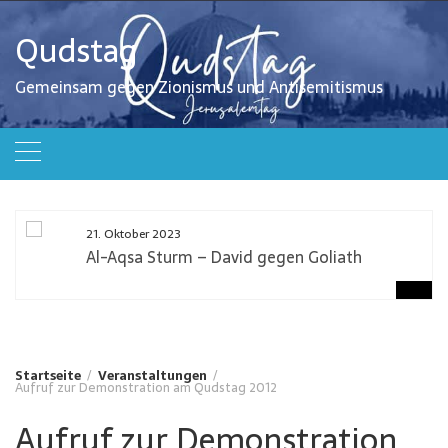
Zum
Inhalt
Qudstag
springen
Gemeinsam gegen Zionismus und Antisemitismus
21. Oktober 2023
Al-Aqsa Sturm – David gegen Goliath
Startseite
Veranstaltungen
Aufruf zur Demonstration am Qudstag 2012
Aufruf zur Demonstration