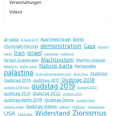
Veranstaltungen
Videos
al-aqsa
Apartheid Israel
Berlin
Al Quds 2019
demonstration
Gaza
Christoph Hörstel
genozid
Iran
israel
Hetze
judenstaat
judentum
Machtsystem
Jürgen Grassmann
Martin Lejeune
Naturei Karta
Netanyahu
Mitteilung
Naher Osten
palästina
Qudstag
Quds-Demonstration 2022
Quds 2022
Qudstag 2018
Qudstag 2015
qudstag 2017
qudstag 2019
qudstag 2018 fotos
Qudstag 2020
qudstag 2021
Qudstag 2022
Qudstag 20121
qudstag berlin 2019
Qudstag Demo
qudstag fotos
Qudstag Videos
Qudstag Video
rabbiner
soleimani
Tagesspiegel
Zionismus
Widerstand
USA
Volker Beck