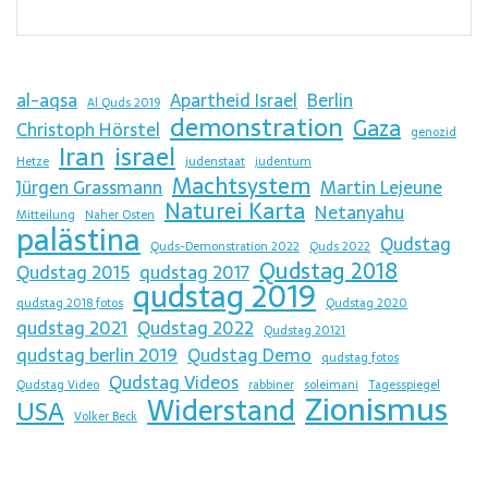
al-aqsa
Apartheid Israel
Berlin
Al Quds 2019
demonstration
Gaza
Christoph Hörstel
genozid
Iran
israel
Hetze
judenstaat
judentum
Machtsystem
Jürgen Grassmann
Martin Lejeune
Naturei Karta
Netanyahu
Mitteilung
Naher Osten
palästina
Qudstag
Quds-Demonstration 2022
Quds 2022
Qudstag 2018
Qudstag 2015
qudstag 2017
qudstag 2019
qudstag 2018 fotos
Qudstag 2020
qudstag 2021
Qudstag 2022
Qudstag 20121
qudstag berlin 2019
Qudstag Demo
qudstag fotos
Qudstag Videos
Qudstag Video
rabbiner
soleimani
Tagesspiegel
Zionismus
Widerstand
USA
Volker Beck