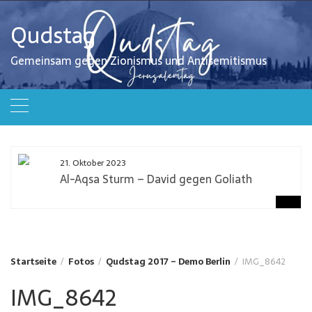
Zum
Inhalt
Qudstag
springen
Gemeinsam gegen Zionismus und Antisemitismus
21. Oktober 2023
Al-Aqsa Sturm – David gegen Goliath
Startseite
Fotos
Qudstag 2017 – Demo Berlin
IMG_8642
IMG_8642