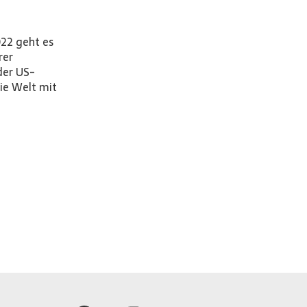
22 geht es
rer
der US-
ie Welt mit