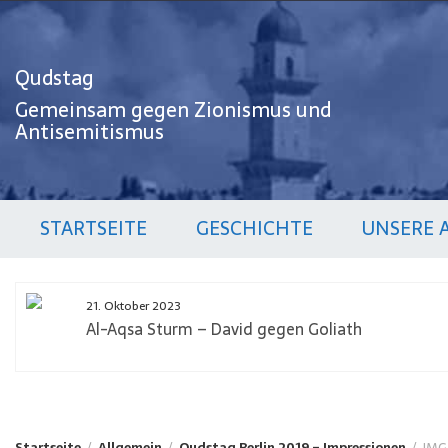
Zum
Inhalt
springen
Qudstag
Gemeinsam gegen Zionismus und
Antisemitismus
STARTSEITE
GESCHICHTE
UNSERE 
21. Oktober 2023
Al-Aqsa Sturm – David gegen Goliath
Startseite
Allgemein
Qudstag Berlin 2019 – Impressionen
IMG