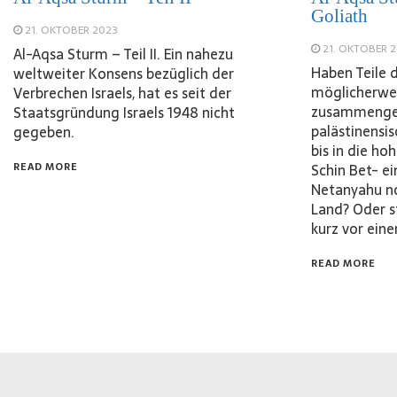
Goliath
21. OKTOBER 2023
21. OKTOBER 
Al-Aqsa Sturm – Teil II. Ein nahezu
Haben Teile 
weltweiter Konsens bezüglich der
möglicherwe
Verbrechen Israels, hat es seit der
zusammengea
Staatsgründung Israels 1948 nicht
palästinensi
gegeben.
bis in die h
READ MORE
Schin Bet- e
Netanyahu no
Land? Oder 
kurz vor ei
READ MORE