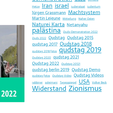
Iran
israel
Hetze
judenstaat
judentum
Machtsystem
Jürgen Grassmann
Martin Lejeune
Mitteilung
Naher Osten
Naturei Karta
Netanyahu
palästina
Quds-Demonstration 2022
Qudstag
Qudstag 2015
Quds 2022
Qudstag 2018
qudstag 2017
qudstag 2019
qudstag 2018 fotos
qudstag 2021
Qudstag 2020
Qudstag 2022
Qudstag 20121
qudstag berlin 2019
Qudstag Demo
Qudstag Videos
qudstag fotos
Qudstag Video
USA
rabbiner
soleimani
Tagesspiegel
Volker Beck
Zionismus
Widerstand