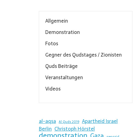
Allgemein
Demonstration
Fotos
Gegner des Qudstages / Zionisten
Quds Beiträge
Veranstaltungen
Videos
al-aqsa
Apartheid Israel
Al Quds 2019
Berlin
Christoph Hörstel
demonstration
Gaza
genozid