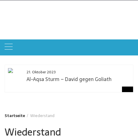
Zum
Inhalt
Qudstag
springen
Gemeinsam gegen Zionismus und Antisemitismus
21. Oktober 2023
Al-Aqsa Sturm – David gegen Goliath
Startseite
Wiederstand
Wiederstand