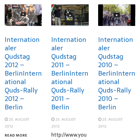
Internation
Internation
Internation
aler
aler
aler
Qudstag
Qudstag
Qudstag
2012 –
2011 –
2010 –
Berlin
Intern
Berlin
Intern
Berlin
Intern
ational
ational
ational
Quds-Rally
Quds-Rally
Quds-Rally
2012 –
2011 –
2010 –
Berlin
Berlin
Berlin
25. AUGUST
25. AUGUST
25. AUGUST
2012
2012
2012
http://www.you
READ MORE