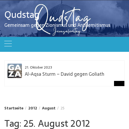
Zum
Inhalt
Qudstag
springen
Gemeinsam gegen Zionismus und Antisemitismus
21. Oktober 2023
Al-Aqsa Sturm – David gegen Goliath
Startseite
2012
August
25
Tag:
25. August 2012