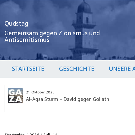
Zum
Inhalt
springen
Qudstag
Gemeinsam gegen Zionismus und
Antisemitismus
STARTSEITE
GESCHICHTE
UNSERE 
21. Oktober 2023
Al-Aqsa Sturm – David gegen Goliath
Startseite
2016
Juli
5