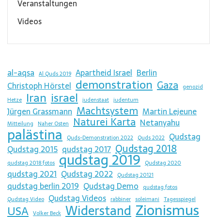
Veranstaltungen
Videos
al-aqsa
Apartheid Israel
Berlin
Al Quds 2019
demonstration
Gaza
Christoph Hörstel
genozid
Iran
israel
Hetze
judenstaat
judentum
Machtsystem
Jürgen Grassmann
Martin Lejeune
Naturei Karta
Netanyahu
Mitteilung
Naher Osten
palästina
Qudstag
Quds-Demonstration 2022
Quds 2022
Qudstag 2018
Qudstag 2015
qudstag 2017
qudstag 2019
qudstag 2018 fotos
Qudstag 2020
qudstag 2021
Qudstag 2022
Qudstag 20121
qudstag berlin 2019
Qudstag Demo
qudstag fotos
Qudstag Videos
Qudstag Video
rabbiner
soleimani
Tagesspiegel
Zionismus
Widerstand
USA
Volker Beck