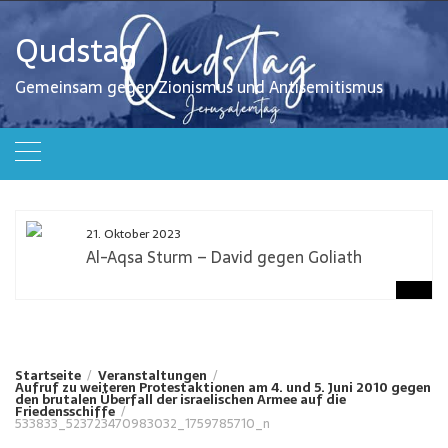
Zum
Inhalt
Qudstag
springen
Gemeinsam gegen Zionismus und Antisemitismus
21. Oktober 2023
Al-Aqsa Sturm – David gegen Goliath
Startseite
Veranstaltungen
Aufruf zu weiteren Protestaktionen am 4. und 5. Juni 2010 gegen
den brutalen Überfall der israelischen Armee auf die
Friedensschiffe
533833_523723470983032_1759785710_n