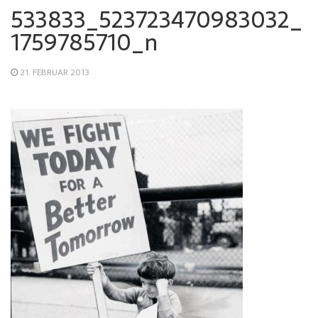
533833_523723470983032_
1759785710_n
21. FEBRUAR 2013