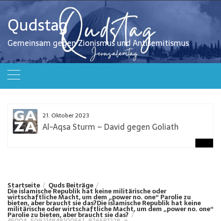
Zum
Inhalt
Qudstag
springen
Gemeinsam gegen Zionismus und Antisemitismus
21. Oktober 2023
Al-Aqsa Sturm – David gegen Goliath
Startseite
Quds Beiträge
Die islamische Republik hat keine militärische oder
wirtschaftliche Macht, um dem „power no. one“ Parolie zu
bieten, aber braucht sie das?
Die islamische Republik hat keine
militärische oder wirtschaftliche Macht, um dem „power no. one“
Parolie zu bieten, aber braucht sie das?
45004_509214849100561_876581228_n