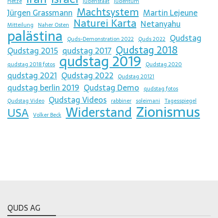
Hetze
judenstaat
judentum
Machtsystem
Jürgen Grassmann
Martin Lejeune
Naturei Karta
Netanyahu
Mitteilung
Naher Osten
palästina
Qudstag
Quds-Demonstration 2022
Quds 2022
Qudstag 2018
Qudstag 2015
qudstag 2017
qudstag 2019
qudstag 2018 fotos
Qudstag 2020
qudstag 2021
Qudstag 2022
Qudstag 20121
qudstag berlin 2019
Qudstag Demo
qudstag fotos
Qudstag Videos
Qudstag Video
rabbiner
soleimani
Tagesspiegel
Zionismus
Widerstand
USA
Volker Beck
QUDS AG