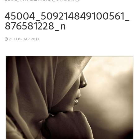
45004_509214849100561_
876581228_n
21. FEBRUAR 2013