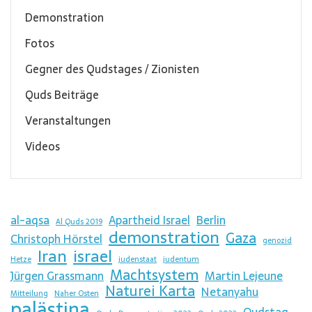
Demonstration
Fotos
Gegner des Qudstages / Zionisten
Quds Beiträge
Veranstaltungen
Videos
al-aqsa
Apartheid Israel
Berlin
Al Quds 2019
demonstration
Gaza
Christoph Hörstel
genozid
Iran
israel
Hetze
judenstaat
judentum
Machtsystem
Jürgen Grassmann
Martin Lejeune
Naturei Karta
Netanyahu
Mitteilung
Naher Osten
palästina
Qudstag