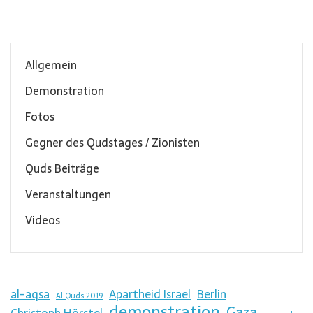
Allgemein
Demonstration
Fotos
Gegner des Qudstages / Zionisten
Quds Beiträge
Veranstaltungen
Videos
al-aqsa
Apartheid Israel
Berlin
Al Quds 2019
demonstration
Gaza
Christoph Hörstel