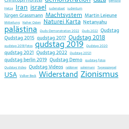
genozid
Iran
israel
Hetze
judenstaat
judentum
Machtsystem
Jürgen Grassmann
Martin Lejeune
Naturei Karta
Netanyahu
Mitteilung
Naher Osten
palästina
Qudstag
Quds-Demonstration 2022
Quds 2022
Qudstag 2018
Qudstag 2015
qudstag 2017
qudstag 2019
qudstag 2018 fotos
Qudstag 2020
qudstag 2021
Qudstag 2022
Qudstag 20121
qudstag berlin 2019
Qudstag Demo
qudstag fotos
Qudstag Videos
Qudstag Video
rabbiner
soleimani
Tagesspiegel
Zionismus
Widerstand
USA
Volker Beck