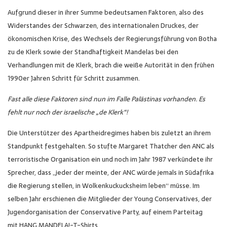
Aufgrund dieser in ihrer Summe bedeutsamen Faktoren, also des
Widerstandes der Schwarzen, des internationalen Druckes, der
ökonomischen Krise, des Wechsels der Regierungsführung von Botha
zu de Klerk sowie der Standhaftigkeit Mandelas bei den
Verhandlungen mit de Klerk, brach die weiße Autorität in den frühen
1990er Jahren Schritt für Schritt zusammen.
Fast alle diese Faktoren sind nun im Falle Palästinas vorhanden. Es
fehlt nur noch der israelische „de Klerk“!
Die Unterstützer des Apartheidregimes haben bis zuletzt an ihrem
Standpunkt festgehalten. So stufte Margaret Thatcher den ANC als
terroristische Organisation ein und noch im Jahr 1987 verkündete ihr
Sprecher, dass „jeder der meinte, der ANC würde jemals in Südafrika
die Regierung stellen, in Wolkenkuckucksheim leben“ müsse. Im
selben Jahr erschienen die Mitglieder der Young Conservatives, der
Jugendorganisation der Conservative Party, auf einem Parteitag
mit HANG MANDELA!-T-Shirts.