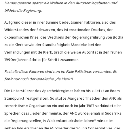
Hamas gewann später die Wahlen in den Autonomiegebieten und
bildete die Regierung.
Aufgrund dieser in ihrer Summe bedeutsamen Faktoren, also des
Widerstandes der Schwarzen, des internationalen Druckes, der
ökonomischen Krise, des Wechsels der Regierungsführung von Botha
zu de Klerk sowie der Standhaftigkeit Mandelas bei den
Verhandlungen mit de Klerk, brach die weiße Autorität in den frühen
1990er Jahren Schritt für Schritt zusammen.
Fast alle diese Faktoren sind nun im Falle Palästinas vorhanden. Es
fehlt nur noch der israelische „de Klerk“!
Die Unterstützer des Apartheidregimes haben bis zuletzt an ihrem
Standpunkt festgehalten. So stufte Margaret Thatcher den ANC als
terroristische Organisation ein und noch im Jahr 1987 verkündete ihr
Sprecher, dass „jeder der meinte, der ANC würde jemals in Südafrika
die Regierung stellen, in Wolkenkuckucksheim leben“ müsse. Im
selben Jahr erschienen die Mitglieder der Young Conservatives, der