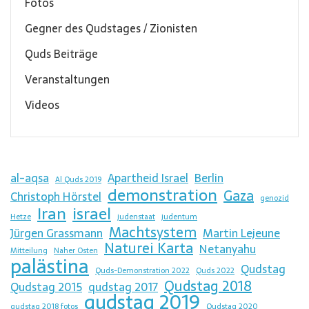
Fotos
Gegner des Qudstages / Zionisten
Quds Beiträge
Veranstaltungen
Videos
al-aqsa
Apartheid Israel
Berlin
Al Quds 2019
demonstration
Gaza
Christoph Hörstel
genozid
Iran
israel
Hetze
judenstaat
judentum
Machtsystem
Jürgen Grassmann
Martin Lejeune
Naturei Karta
Netanyahu
Mitteilung
Naher Osten
palästina
Qudstag
Quds-Demonstration 2022
Quds 2022
Qudstag 2018
Qudstag 2015
qudstag 2017
qudstag 2019
qudstag 2018 fotos
Qudstag 2020