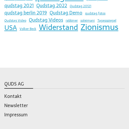
qudstag 2021
Qudstag 2022
Qudstag 20121
qudstag berlin 2019
Qudstag Demo
qudstag fotos
Qudstag Videos
Qudstag Video
rabbiner
soleimani
Tagesspiegel
Zionismus
Widerstand
USA
Volker Beck
QUDS AG
Kontakt
Newsletter
Impressum