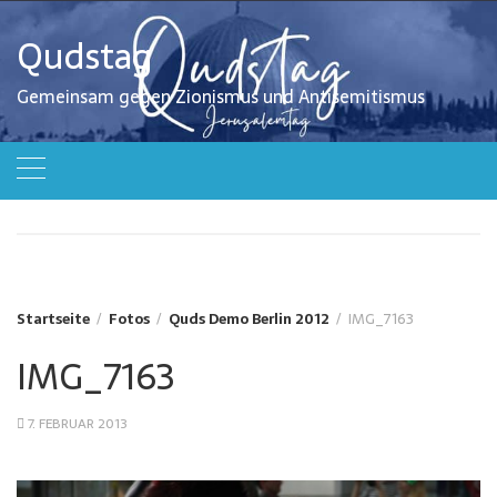
Zum
Inhalt
Qudstag
springen
Gemeinsam gegen Zionismus und Antisemitismus
Startseite
Fotos
Quds Demo Berlin 2012
IMG_7163
IMG_7163
7. FEBRUAR 2013