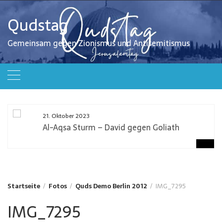
Zum
Inhalt
Qudstag
springen
Gemeinsam gegen Zionismus und Antisemitismus
21. Oktober 2023
Al-Aqsa Sturm – David gegen Goliath
Startseite
Fotos
Quds Demo Berlin 2012
IMG_7295
IMG_7295