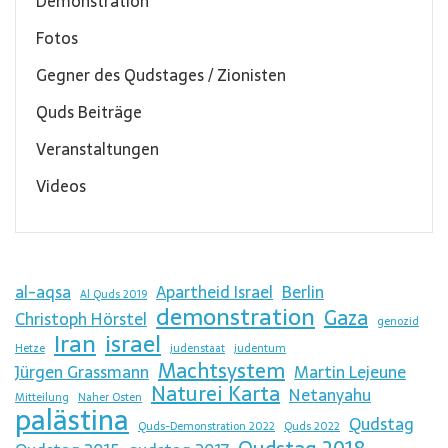
Demonstration
Fotos
Gegner des Qudstages / Zionisten
Quds Beiträge
Veranstaltungen
Videos
al-aqsa
Apartheid Israel
Berlin
Al Quds 2019
demonstration
Gaza
Christoph Hörstel
genozid
Iran
israel
Hetze
judenstaat
judentum
Machtsystem
Jürgen Grassmann
Martin Lejeune
Naturei Karta
Netanyahu
Mitteilung
Naher Osten
palästina
Qudstag
Quds-Demonstration 2022
Quds 2022