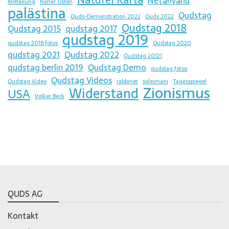
Naturei Karta
Netanyahu
Mitteilung
Naher Osten
palästina
Qudstag
Quds-Demonstration 2022
Quds 2022
Qudstag 2018
Qudstag 2015
qudstag 2017
qudstag 2019
qudstag 2018 fotos
Qudstag 2020
qudstag 2021
Qudstag 2022
Qudstag 20121
qudstag berlin 2019
Qudstag Demo
qudstag fotos
Qudstag Videos
Qudstag Video
rabbiner
soleimani
Tagesspiegel
Zionismus
Widerstand
USA
Volker Beck
QUDS AG
Kontakt