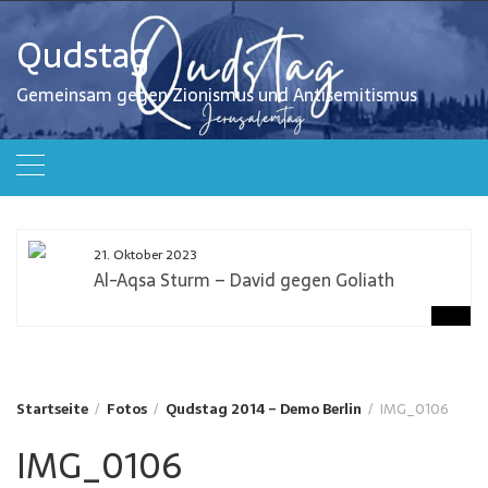
Zum
Inhalt
Qudstag
springen
Gemeinsam gegen Zionismus und Antisemitismus
21. Oktober 2023
Al-Aqsa Sturm – David gegen Goliath
Startseite
Fotos
Qudstag 2014 – Demo Berlin
IMG_0106
IMG_0106