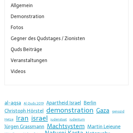
Allgemein
Demonstration
Fotos
Gegner des Qudstages / Zionisten
Quds Beiträge
Veranstaltungen
Videos
al-aqsa
Apartheid Israel
Berlin
Al Quds 2019
demonstration
Gaza
Christoph Hörstel
genozid
Iran
israel
Hetze
judenstaat
judentum
Machtsystem
Jürgen Grassmann
Martin Lejeune