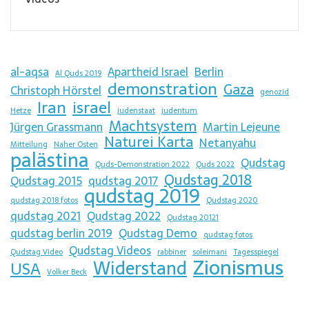
al-aqsa
Apartheid Israel
Berlin
Al Quds 2019
demonstration
Gaza
Christoph Hörstel
genozid
Iran
israel
Hetze
judenstaat
judentum
Machtsystem
Jürgen Grassmann
Martin Lejeune
Naturei Karta
Netanyahu
Mitteilung
Naher Osten
palästina
Qudstag
Quds-Demonstration 2022
Quds 2022
Qudstag 2018
Qudstag 2015
qudstag 2017
qudstag 2019
qudstag 2018 fotos
Qudstag 2020
qudstag 2021
Qudstag 2022
Qudstag 20121
qudstag berlin 2019
Qudstag Demo
qudstag fotos
Qudstag Videos
Qudstag Video
rabbiner
soleimani
Tagesspiegel
Zionismus
Widerstand
USA
Volker Beck