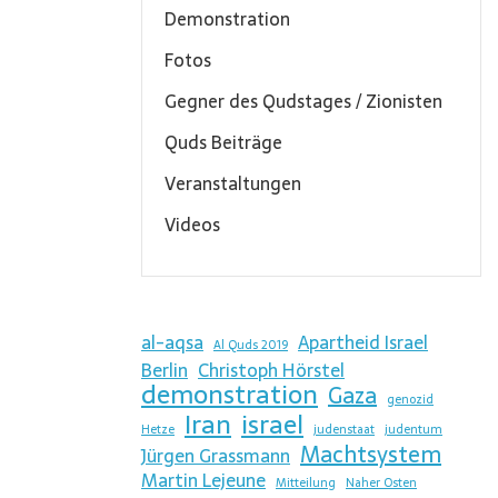
Demonstration
Fotos
Gegner des Qudstages / Zionisten
Quds Beiträge
Veranstaltungen
Videos
al-aqsa
Apartheid Israel
Al Quds 2019
Berlin
Christoph Hörstel
demonstration
Gaza
genozid
Iran
israel
Hetze
judenstaat
judentum
Machtsystem
Jürgen Grassmann
Martin Lejeune
Mitteilung
Naher Osten