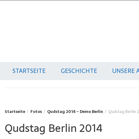
Zum
Inhalt
springen
Qudstag
Gemeinsam gegen Zionismus und
Antisemitismus
STARTSEITE
GESCHICHTE
UNSERE 
Startseite
Fotos
Qudstag 2014 – Demo Berlin
Qudstag Berlin 
Qudstag Berlin 2014