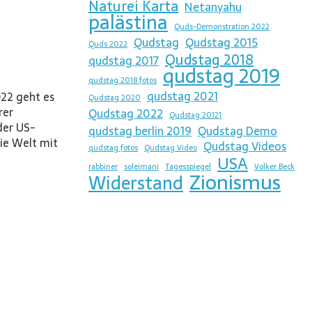
Naturei Karta
Netanyahu
palästina
Quds-Demonstration 2022
Qudstag
Qudstag 2015
Quds 2022
Qudstag 2018
qudstag 2017
qudstag 2019
qudstag 2018 fotos
qudstag 2021
22 geht es
Qudstag 2020
rer
Qudstag 2022
Qudstag 20121
der US-
qudstag berlin 2019
Qudstag Demo
ie Welt mit
Qudstag Videos
qudstag fotos
Qudstag Video
USA
rabbiner
soleimani
Tagesspiegel
Volker Beck
Zionismus
Widerstand