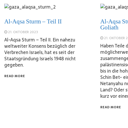
Al-Aqsa Sturm – Teil II
Al-Aqsa St
Goliath
21. OKTOBER 2023
21. OKTOBER 
Al-Aqsa Sturm – Teil II. Ein nahezu
Haben Teile 
weltweiter Konsens bezüglich der
möglicherwe
Verbrechen Israels, hat es seit der
zusammengea
Staatsgründung Israels 1948 nicht
palästinensi
gegeben.
bis in die h
READ MORE
Schin Bet- e
Netanyahu no
Land? Oder 
kurz vor ei
READ MORE