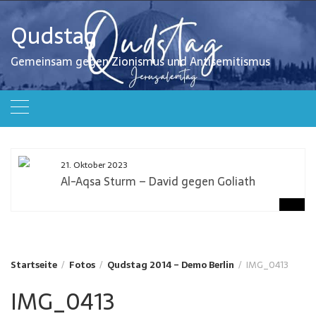
Zum
Inhalt
Qudstag
springen
Gemeinsam gegen Zionismus und Antisemitismus
21. Oktober 2023
Al-Aqsa Sturm – David gegen Goliath
Startseite
Fotos
Qudstag 2014 – Demo Berlin
IMG_0413
IMG_0413