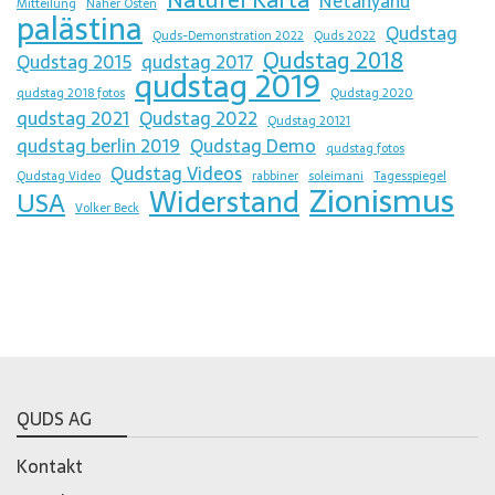
Naturei Karta
Netanyahu
Mitteilung
Naher Osten
palästina
Qudstag
Quds-Demonstration 2022
Quds 2022
Qudstag 2018
Qudstag 2015
qudstag 2017
qudstag 2019
qudstag 2018 fotos
Qudstag 2020
qudstag 2021
Qudstag 2022
Qudstag 20121
qudstag berlin 2019
Qudstag Demo
qudstag fotos
Qudstag Videos
Qudstag Video
rabbiner
soleimani
Tagesspiegel
Zionismus
Widerstand
USA
Volker Beck
QUDS AG
Kontakt