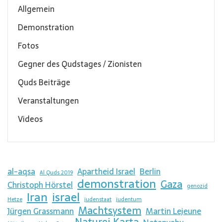
Allgemein
Demonstration
Fotos
Gegner des Qudstages / Zionisten
Quds Beiträge
Veranstaltungen
Videos
al-aqsa
Apartheid Israel
Berlin
Al Quds 2019
demonstration
Gaza
Christoph Hörstel
genozid
Iran
israel
Hetze
judenstaat
judentum
Machtsystem
Jürgen Grassmann
Martin Lejeune