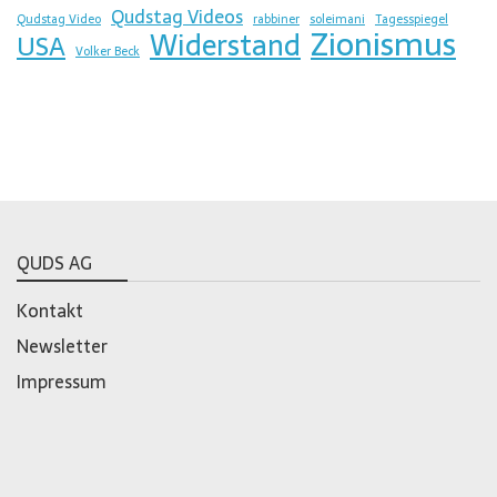
Qudstag Videos
Qudstag Video
rabbiner
soleimani
Tagesspiegel
Zionismus
Widerstand
USA
Volker Beck
QUDS AG
Kontakt
Newsletter
Impressum