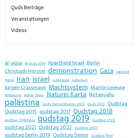
Quds Beiträge
Veranstaltungen
Videos
al-aqsa
Apartheid Israel
Berlin
Al Quds 2019
demonstration
Gaza
Christoph Hörstel
genozid
Iran
israel
Hetze
judenstaat
judentum
Machtsystem
Jürgen Grassmann
Martin Lejeune
Naturei Karta
Netanyahu
Mitteilung
Naher Osten
palästina
Qudstag
Quds-Demonstration 2022
Quds 2022
Qudstag 2018
Qudstag 2015
qudstag 2017
qudstag 2019
qudstag 2018 fotos
Qudstag 2020
qudstag 2021
Qudstag 2022
Qudstag 20121
qudstag berlin 2019
Qudstag Demo
qudstag fotos