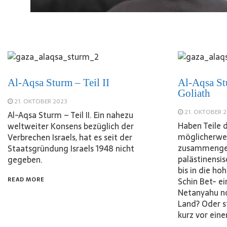
Al-Aqsa Sturm – Teil II
Al-Aqsa St
Goliath
21. OKTOBER 2023
21. OKTOBER 
Al-Aqsa Sturm – Teil II. Ein nahezu
Haben Teile 
weltweiter Konsens bezüglich der
möglicherwe
Verbrechen Israels, hat es seit der
zusammengea
Staatsgründung Israels 1948 nicht
palästinensi
gegeben.
bis in die h
READ MORE
Schin Bet- e
Netanyahu no
Land? Oder 
kurz vor ei