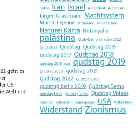
Iran
israel
Hetze
judenstaat
judentum
Machtsystem
Jürgen Grassmann
Martin Lejeune
Mitteilung
Naher Osten
Naturei Karta
Netanyahu
palästina
Quds-Demonstration 2022
Qudstag
Qudstag 2015
Quds 2022
Qudstag 2018
qudstag 2017
qudstag 2019
qudstag 2018 fotos
qudstag 2021
22 geht es
Qudstag 2020
rer
Qudstag 2022
Qudstag 20121
der US-
qudstag berlin 2019
Qudstag Demo
ie Welt mit
Qudstag Videos
qudstag fotos
Qudstag Video
USA
rabbiner
soleimani
Tagesspiegel
Volker Beck
Zionismus
Widerstand