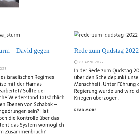
urm – David gegen
Rede zum Qudstag 2022
29. APRIL 2022
2023
In der Rede zum Qudstag 20
des israelischen Regimes
über den Scheidepunkt unse
ise mit der Hamas
Menschheit. Unter Führung 
rbeitet? Sollte der
Regierung wurde und wird d
sche Wiederstand tatsächlich
Kriegen überzogen.
ohen Ebenen von Schabak –
ingedrungen sein? Hat
READ MORE
ch die Kontrolle über das
steht das System womöglich
nem Zusammenbruch?