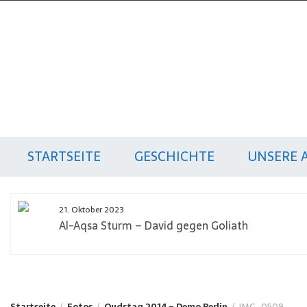
Zum
Inhalt
springen
Qudstag
Gemeinsam gegen Zionismus und
Antisemitismus
STARTSEITE
GESCHICHTE
UNSERE 
21. Oktober 2023
Al-Aqsa Sturm – David gegen Goliath
Startseite
Fotos
Qudstag 2014 – Demo Berlin
IMG_0509