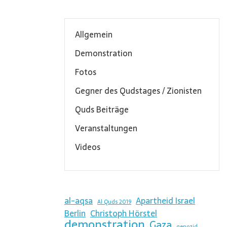
Allgemein
Demonstration
Fotos
Gegner des Qudstages / Zionisten
Quds Beiträge
Veranstaltungen
Videos
al-aqsa
Apartheid Israel
Al Quds 2019
Berlin
Christoph Hörstel
demonstration
Gaza
genozid