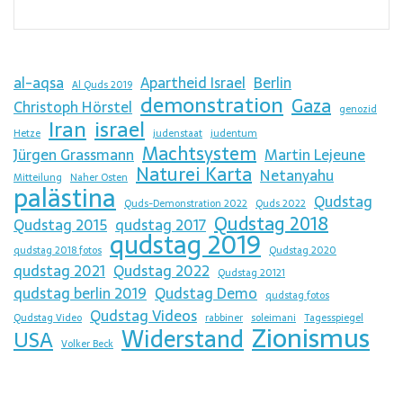
al-aqsa
Apartheid Israel
Berlin
Al Quds 2019
demonstration
Gaza
Christoph Hörstel
genozid
Iran
israel
Hetze
judenstaat
judentum
Machtsystem
Jürgen Grassmann
Martin Lejeune
Naturei Karta
Netanyahu
Mitteilung
Naher Osten
palästina
Qudstag
Quds-Demonstration 2022
Quds 2022
Qudstag 2018
Qudstag 2015
qudstag 2017
qudstag 2019
qudstag 2018 fotos
Qudstag 2020
qudstag 2021
Qudstag 2022
Qudstag 20121
qudstag berlin 2019
Qudstag Demo
qudstag fotos
Qudstag Videos
Qudstag Video
rabbiner
soleimani
Tagesspiegel
Zionismus
Widerstand
USA
Volker Beck