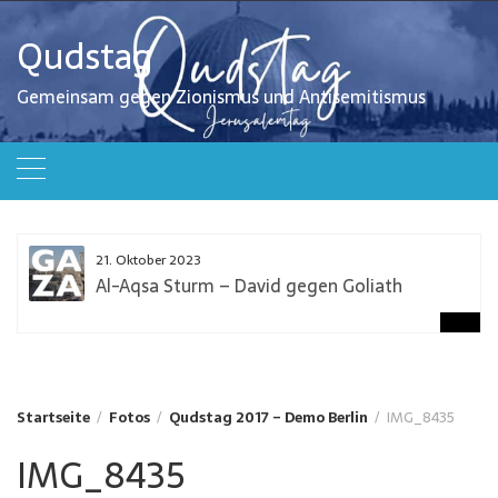
Zum
Inhalt
Qudstag
springen
Gemeinsam gegen Zionismus und Antisemitismus
21. Oktober 2023
Al-Aqsa Sturm – David gegen Goliath
Startseite
Fotos
Qudstag 2017 – Demo Berlin
IMG_8435
IMG_8435