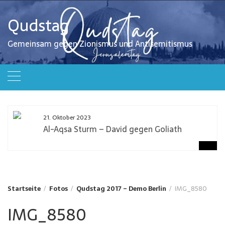
Zum
Inhalt
Qudstag
springen
Gemeinsam gegen Zionismus und Antisemitismus
21. Oktober 2023
Al-Aqsa Sturm – David gegen Goliath
Startseite
Fotos
Qudstag 2017 – Demo Berlin
IMG_8580
IMG_8580