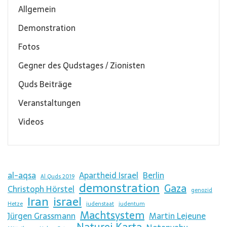
Allgemein
Demonstration
Fotos
Gegner des Qudstages / Zionisten
Quds Beiträge
Veranstaltungen
Videos
al-aqsa
Apartheid Israel
Berlin
Al Quds 2019
demonstration
Gaza
Christoph Hörstel
genozid
Iran
israel
Hetze
judenstaat
judentum
Machtsystem
Jürgen Grassmann
Martin Lejeune