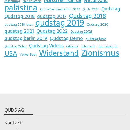
Naturei Karta
Netanyahu
Mitteilung
Naher Osten
palästina
Qudstag
Quds-Demonstration 2022
Quds 2022
Qudstag 2018
Qudstag 2015
qudstag 2017
qudstag 2019
qudstag 2018 fotos
Qudstag 2020
qudstag 2021
Qudstag 2022
Qudstag 20121
qudstag berlin 2019
Qudstag Demo
qudstag fotos
Qudstag Videos
Qudstag Video
rabbiner
soleimani
Tagesspiegel
Zionismus
Widerstand
USA
Volker Beck
QUDS AG
Kontakt