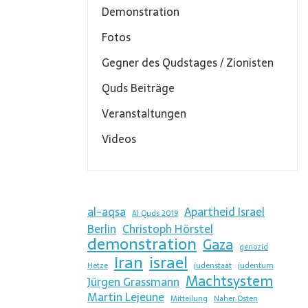
Demonstration
Fotos
Gegner des Qudstages / Zionisten
Quds Beiträge
Veranstaltungen
Videos
al-aqsa
Apartheid Israel
Al Quds 2019
Berlin
Christoph Hörstel
demonstration
Gaza
genozid
Iran
israel
Hetze
judenstaat
judentum
Machtsystem
Jürgen Grassmann
Martin Lejeune
Mitteilung
Naher Osten