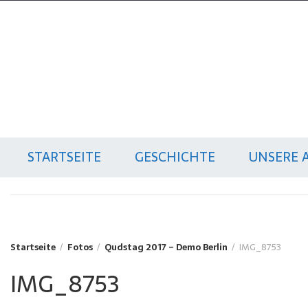
Zum
Inhalt
springen
Qudstag
Gemeinsam gegen Zionismus und
Antisemitismus
STARTSEITE
GESCHICHTE
UNSERE 
Startseite
Fotos
Qudstag 2017 – Demo Berlin
IMG_8753
IMG_8753