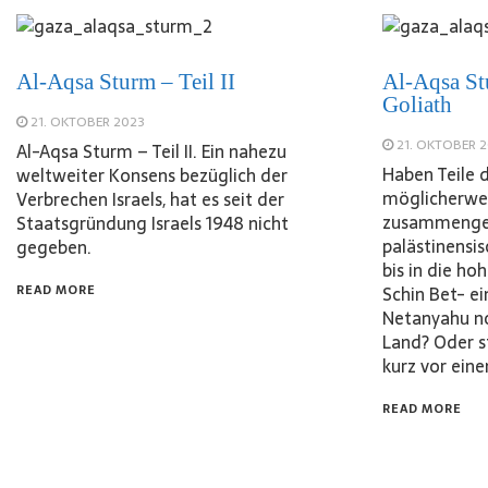
Al-Aqsa Sturm – Teil II
Al-Aqsa St
Goliath
21. OKTOBER 2023
21. OKTOBER 
Al-Aqsa Sturm – Teil II. Ein nahezu
Haben Teile 
weltweiter Konsens bezüglich der
möglicherwe
Verbrechen Israels, hat es seit der
zusammengea
Staatsgründung Israels 1948 nicht
palästinensi
gegeben.
bis in die h
READ MORE
Schin Bet- e
Netanyahu no
Land? Oder 
kurz vor ei
READ MORE