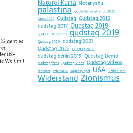
Naturei Karta
Netanyahu
palästina
Quds-Demonstration 2022
Qudstag
Qudstag 2015
Quds 2022
Qudstag 2018
qudstag 2017
qudstag 2019
qudstag 2018 fotos
qudstag 2021
22 geht es
Qudstag 2020
rer
Qudstag 2022
Qudstag 20121
der US-
qudstag berlin 2019
Qudstag Demo
ie Welt mit
Qudstag Videos
qudstag fotos
Qudstag Video
USA
rabbiner
soleimani
Tagesspiegel
Volker Beck
Zionismus
Widerstand