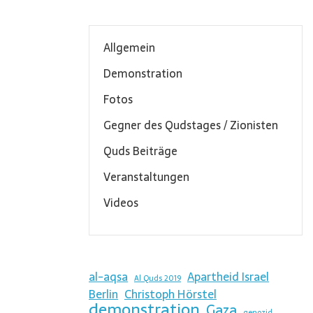
Allgemein
Demonstration
Fotos
Gegner des Qudstages / Zionisten
Quds Beiträge
Veranstaltungen
Videos
al-aqsa
Apartheid Israel
Al Quds 2019
Berlin
Christoph Hörstel
demonstration
Gaza
genozid