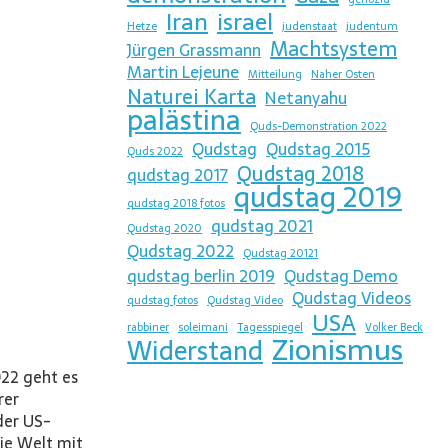
Iran
israel
Hetze
judenstaat
judentum
Machtsystem
Jürgen Grassmann
Martin Lejeune
Mitteilung
Naher Osten
Naturei Karta
Netanyahu
palästina
Quds-Demonstration 2022
Qudstag
Qudstag 2015
Quds 2022
Qudstag 2018
qudstag 2017
qudstag 2019
qudstag 2018 fotos
qudstag 2021
Qudstag 2020
Qudstag 2022
Qudstag 20121
qudstag berlin 2019
Qudstag Demo
Qudstag Videos
qudstag fotos
Qudstag Video
USA
rabbiner
soleimani
Tagesspiegel
Volker Beck
Zionismus
Widerstand
22 geht es
rer
der US-
ie Welt mit