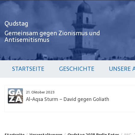
Zum
Inhalt
springen
Qudstag
Gemeinsam gegen Zionismus und
Antisemitismus
STARTSEITE
GESCHICHTE
UNSERE 
21. Oktober 2023
Al-Aqsa Sturm – David gegen Goliath
Startseite
Veranstaltungen
Qudstag 2018 Berlin Fotos
IMG_