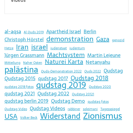
al-aqsa
Apartheid Israel
Berlin
Al Quds 2019
demonstration
Gaza
Christoph Hörstel
genozid
Iran
israel
Hetze
judenstaat
judentum
Machtsystem
Jürgen Grassmann
Martin Lejeune
Naturei Karta
Netanyahu
Mitteilung
Naher Osten
palästina
Qudstag
Quds-Demonstration 2022
Quds 2022
Qudstag 2018
Qudstag 2015
qudstag 2017
qudstag 2019
qudstag 2018 fotos
Qudstag 2020
qudstag 2021
Qudstag 2022
Qudstag 20121
qudstag berlin 2019
Qudstag Demo
qudstag fotos
Qudstag Videos
Qudstag Video
rabbiner
soleimani
Tagesspiegel
Zionismus
Widerstand
USA
Volker Beck