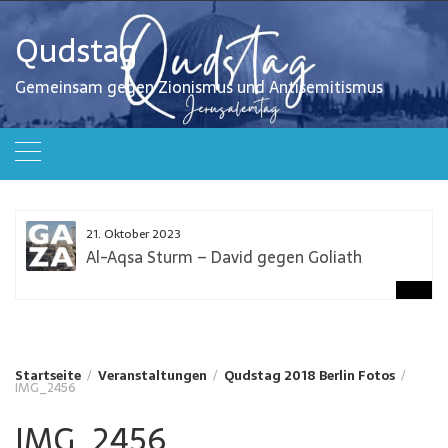
Zum
Inhalt
Qudstag
springen
Gemeinsam gegen Zionismus und Antisemitismus
21. Oktober 2023
Al-Aqsa Sturm – David gegen Goliath
Startseite
Veranstaltungen
Qudstag 2018 Berlin Fotos
IMG_2456
IMG_2456