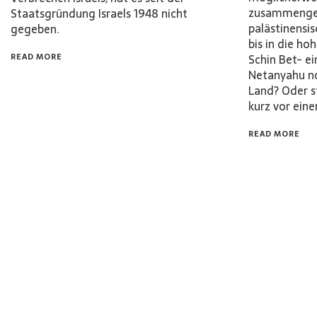
zusammengea
Staatsgründung Israels 1948 nicht
palästinensi
gegeben.
bis in die h
READ MORE
Schin Bet- e
Netanyahu no
Land? Oder 
kurz vor ei
READ MORE