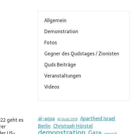
Allgemein
Demonstration
Fotos
Gegner des Qudstages / Zionisten
Quds Beiträge
Veranstaltungen
Videos
al-aqsa
Apartheid Israel
22 geht es
Al Quds 2019
Berlin
Christoph Hörstel
rer
demonstration
Gaza
der US-
genozid