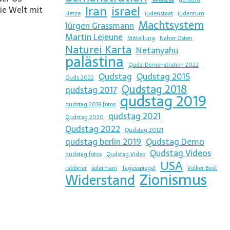
Iran
israel
ie Welt mit
Hetze
judenstaat
judentum
Machtsystem
Jürgen Grassmann
Martin Lejeune
Mitteilung
Naher Osten
Naturei Karta
Netanyahu
palästina
Quds-Demonstration 2022
Qudstag
Qudstag 2015
Quds 2022
Qudstag 2018
qudstag 2017
qudstag 2019
qudstag 2018 fotos
qudstag 2021
Qudstag 2020
Qudstag 2022
Qudstag 20121
qudstag berlin 2019
Qudstag Demo
Qudstag Videos
qudstag fotos
Qudstag Video
USA
rabbiner
soleimani
Tagesspiegel
Volker Beck
Zionismus
Widerstand