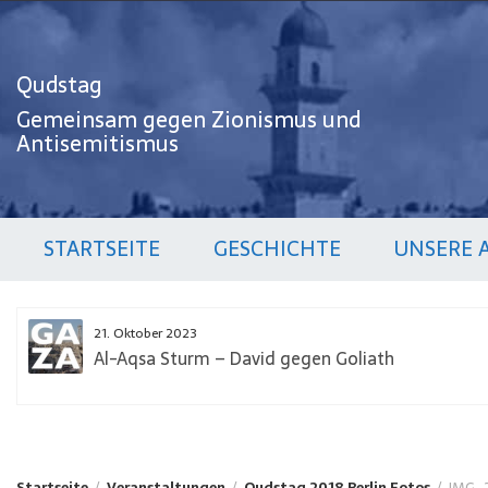
Zum
Inhalt
springen
Qudstag
Gemeinsam gegen Zionismus und
Antisemitismus
STARTSEITE
GESCHICHTE
UNSERE 
21. Oktober 2023
Al-Aqsa Sturm – David gegen Goliath
Startseite
Veranstaltungen
Qudstag 2018 Berlin Fotos
IMG_