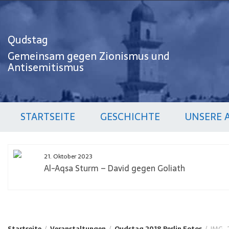
Zum
Inhalt
springen
Qudstag
Gemeinsam gegen Zionismus und
Antisemitismus
STARTSEITE
GESCHICHTE
UNSERE 
21. Oktober 2023
Al-Aqsa Sturm – David gegen Goliath
Startseite
Veranstaltungen
Qudstag 2018 Berlin Fotos
IMG_