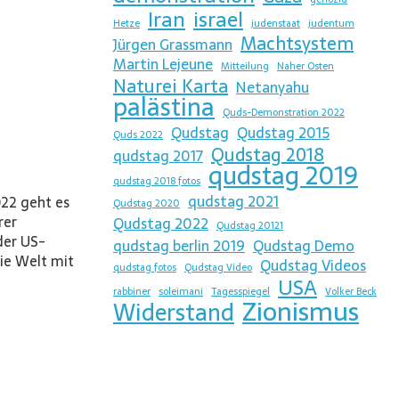
Iran
israel
Hetze
judenstaat
judentum
Machtsystem
Jürgen Grassmann
Martin Lejeune
Mitteilung
Naher Osten
Naturei Karta
Netanyahu
palästina
Quds-Demonstration 2022
Qudstag
Qudstag 2015
Quds 2022
Qudstag 2018
qudstag 2017
qudstag 2019
qudstag 2018 fotos
qudstag 2021
22 geht es
Qudstag 2020
rer
Qudstag 2022
Qudstag 20121
der US-
qudstag berlin 2019
Qudstag Demo
ie Welt mit
Qudstag Videos
qudstag fotos
Qudstag Video
USA
rabbiner
soleimani
Tagesspiegel
Volker Beck
Zionismus
Widerstand