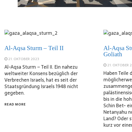
Al-Aqsa Sturm – Teil II
Al-Aqsa St
Goliath
21. OKTOBER 2023
21. OKTOBER 
Al-Aqsa Sturm – Teil II. Ein nahezu
Haben Teile 
weltweiter Konsens bezüglich der
möglicherwe
Verbrechen Israels, hat es seit der
zusammengea
Staatsgründung Israels 1948 nicht
palästinensi
gegeben.
bis in die h
READ MORE
Schin Bet- e
Netanyahu no
Land? Oder 
kurz vor ei