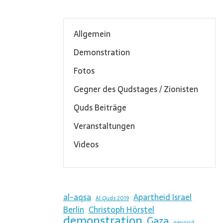
Allgemein
Demonstration
Fotos
Gegner des Qudstages / Zionisten
Quds Beiträge
Veranstaltungen
Videos
al-aqsa
Apartheid Israel
Al Quds 2019
Berlin
Christoph Hörstel
demonstration
Gaza
genozid