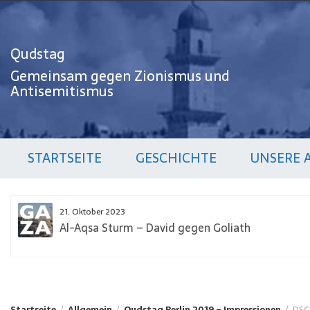
Zum
Inhalt
springen
Qudstag
Gemeinsam gegen Zionismus und
Antisemitismus
STARTSEITE
GESCHICHTE
UNSERE 
21. Oktober 2023
Al-Aqsa Sturm – David gegen Goliath
Startseite
Allgemein
Qudstag Berlin 2019 – Impressionen
DSC