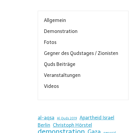
Allgemein
Demonstration
Fotos
Gegner des Qudstages / Zionisten
Quds Beiträge
Veranstaltungen
Videos
al-aqsa
Apartheid Israel
Al Quds 2019
Berlin
Christoph Hörstel
demonstration
Gaza
genozid