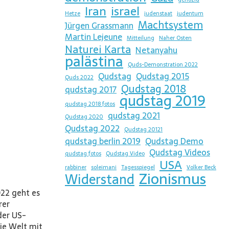
Iran
israel
Hetze
judenstaat
judentum
Machtsystem
Jürgen Grassmann
Martin Lejeune
Mitteilung
Naher Osten
Naturei Karta
Netanyahu
palästina
Quds-Demonstration 2022
Qudstag
Qudstag 2015
Quds 2022
Qudstag 2018
qudstag 2017
qudstag 2019
qudstag 2018 fotos
qudstag 2021
Qudstag 2020
Qudstag 2022
Qudstag 20121
qudstag berlin 2019
Qudstag Demo
Qudstag Videos
qudstag fotos
Qudstag Video
USA
rabbiner
soleimani
Tagesspiegel
Volker Beck
Zionismus
Widerstand
22 geht es
rer
der US-
ie Welt mit