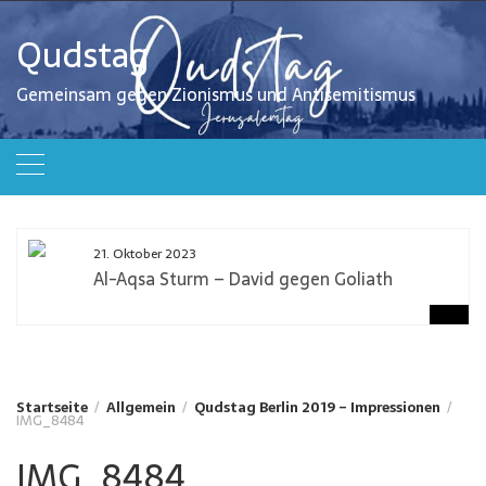
Zum
Inhalt
Qudstag
springen
Gemeinsam gegen Zionismus und Antisemitismus
21. Oktober 2023
Al-Aqsa Sturm – David gegen Goliath
Startseite
Allgemein
Qudstag Berlin 2019 – Impressionen
IMG_8484
IMG_8484