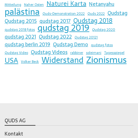
Naturei Karta
Netanyahu
Mitteilung
Naher Osten
palästina
Qudstag
Quds-Demonstration 2022
Quds 2022
Qudstag 2018
Qudstag 2015
qudstag 2017
qudstag 2019
qudstag 2018 fotos
Qudstag 2020
qudstag 2021
Qudstag 2022
Qudstag 20121
qudstag berlin 2019
Qudstag Demo
qudstag fotos
Qudstag Videos
Qudstag Video
rabbiner
soleimani
Tagesspiegel
Zionismus
Widerstand
USA
Volker Beck
QUDS AG
Kontakt