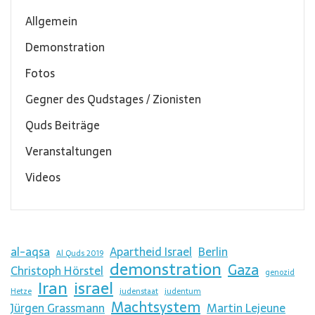
Allgemein
Demonstration
Fotos
Gegner des Qudstages / Zionisten
Quds Beiträge
Veranstaltungen
Videos
al-aqsa
Apartheid Israel
Berlin
Al Quds 2019
demonstration
Gaza
Christoph Hörstel
genozid
Iran
israel
Hetze
judenstaat
judentum
Machtsystem
Jürgen Grassmann
Martin Lejeune