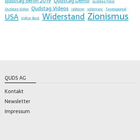
qudstag berlin 2019
Qudstag Demo
qudstag fotos
Qudstag Videos
Qudstag Video
rabbiner
soleimani
Tagesspiegel
Zionismus
Widerstand
USA
Volker Beck
QUDS AG
Kontakt
Newsletter
Impressum