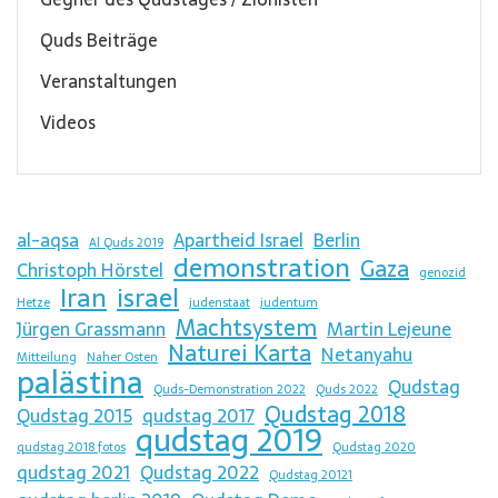
Quds Beiträge
Veranstaltungen
Videos
al-aqsa
Apartheid Israel
Berlin
Al Quds 2019
demonstration
Gaza
Christoph Hörstel
genozid
Iran
israel
Hetze
judenstaat
judentum
Machtsystem
Jürgen Grassmann
Martin Lejeune
Naturei Karta
Netanyahu
Mitteilung
Naher Osten
palästina
Qudstag
Quds-Demonstration 2022
Quds 2022
Qudstag 2018
Qudstag 2015
qudstag 2017
qudstag 2019
qudstag 2018 fotos
Qudstag 2020
qudstag 2021
Qudstag 2022
Qudstag 20121