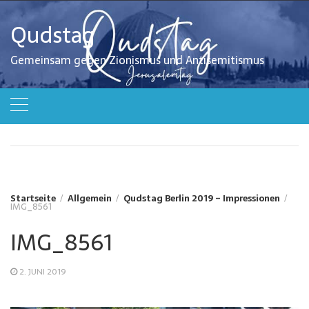
Zum
Inhalt
Qudstag
springen
Gemeinsam gegen Zionismus und Antisemitismus
Startseite
Allgemein
Qudstag Berlin 2019 – Impressionen
IMG_8561
IMG_8561
2. JUNI 2019