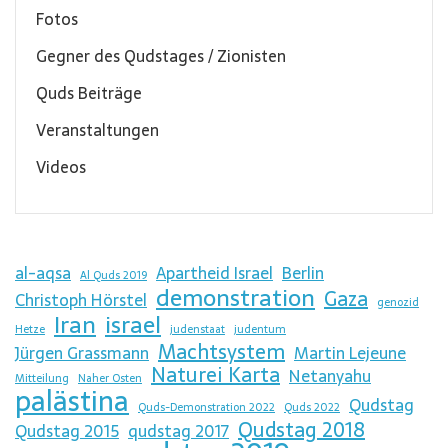
Fotos
Gegner des Qudstages / Zionisten
Quds Beiträge
Veranstaltungen
Videos
al-aqsa
Apartheid Israel
Berlin
Al Quds 2019
demonstration
Gaza
Christoph Hörstel
genozid
Iran
israel
Hetze
judenstaat
judentum
Machtsystem
Jürgen Grassmann
Martin Lejeune
Naturei Karta
Netanyahu
Mitteilung
Naher Osten
palästina
Qudstag
Quds-Demonstration 2022
Quds 2022
Qudstag 2018
Qudstag 2015
qudstag 2017