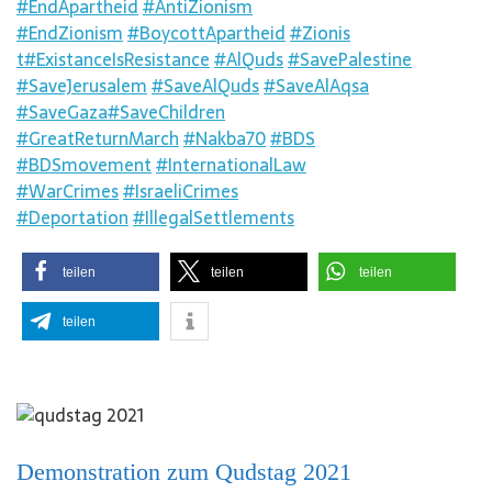
#EndApartheid
#AntiZionism
#EndZionism
#BoycottApartheid
#Zionis
t
#ExistanceIsResistance
#AlQuds
#SavePalestine
#SaveJerusalem
#SaveAlQuds
#SaveAlAqsa
#SaveGaza
#SaveChildren
#GreatReturnMarch
#Nakba70
#BDS
#BDSmovement
#InternationalLaw
#WarCrimes
#IsraeliCrimes
#Deportation
#IllegalSettlements
teilen
teilen
teilen
teilen
Demonstration zum Qudstag 2021