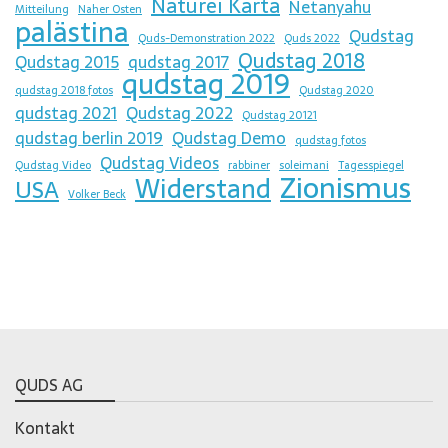
Naturei Karta
Netanyahu
Mitteilung
Naher Osten
palästina
Qudstag
Quds-Demonstration 2022
Quds 2022
Qudstag 2018
Qudstag 2015
qudstag 2017
qudstag 2019
qudstag 2018 fotos
Qudstag 2020
qudstag 2021
Qudstag 2022
Qudstag 20121
qudstag berlin 2019
Qudstag Demo
qudstag fotos
Qudstag Videos
Qudstag Video
rabbiner
soleimani
Tagesspiegel
Zionismus
Widerstand
USA
Volker Beck
QUDS AG
Kontakt