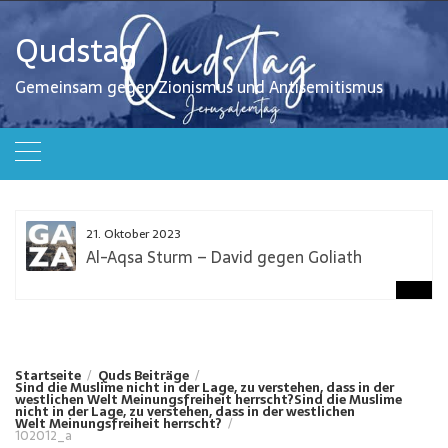
Zum
Inhalt
Qudstag
springen
Gemeinsam gegen Zionismus und Antisemitismus
21. Oktober 2023
Al-Aqsa Sturm – David gegen Goliath
Startseite
Quds Beiträge
Sind die Muslime nicht in der Lage, zu verstehen, dass in der
westlichen Welt Meinungsfreiheit herrscht?
Sind die Muslime
nicht in der Lage, zu verstehen, dass in der westlichen
Welt Meinungsfreiheit herrscht?
102012_a