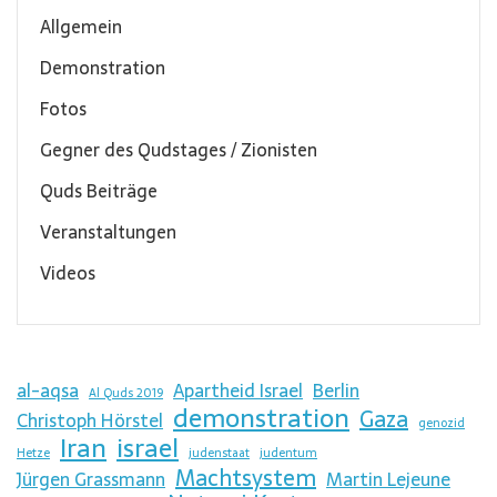
Allgemein
Demonstration
Fotos
Gegner des Qudstages / Zionisten
Quds Beiträge
Veranstaltungen
Videos
al-aqsa
Apartheid Israel
Berlin
Al Quds 2019
demonstration
Gaza
Christoph Hörstel
genozid
Iran
israel
Hetze
judenstaat
judentum
Machtsystem
Jürgen Grassmann
Martin Lejeune