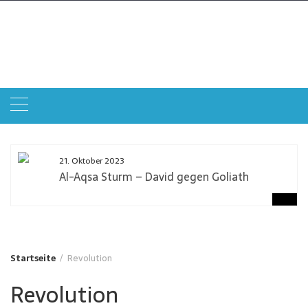
Zum
Inhalt
Qudstag
springen
Gemeinsam gegen Zionismus und Antisemitismus
21. Oktober 2023
Al-Aqsa Sturm – David gegen Goliath
Startseite
Revolution
Revolution