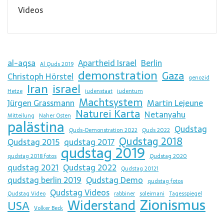
Videos
al-aqsa
Apartheid Israel
Berlin
Al Quds 2019
demonstration
Gaza
Christoph Hörstel
genozid
Iran
israel
Hetze
judenstaat
judentum
Machtsystem
Jürgen Grassmann
Martin Lejeune
Naturei Karta
Netanyahu
Mitteilung
Naher Osten
palästina
Qudstag
Quds-Demonstration 2022
Quds 2022
Qudstag 2018
Qudstag 2015
qudstag 2017
qudstag 2019
qudstag 2018 fotos
Qudstag 2020
qudstag 2021
Qudstag 2022
Qudstag 20121
qudstag berlin 2019
Qudstag Demo
qudstag fotos
Qudstag Videos
Qudstag Video
rabbiner
soleimani
Tagesspiegel
Zionismus
Widerstand
USA
Volker Beck