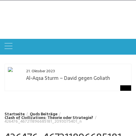
Zum
Inhalt
Qudstag
springen
Gemeinsam gegen Zionismus und Antisemitismus
21. Oktober 2023
Al-Aqsa Sturm – David gegen Goliath
Startseite
Quds Beiträge
Clash of Civilizations: Theorie oder Strategie?
426476_467211896685181_2093075401_n