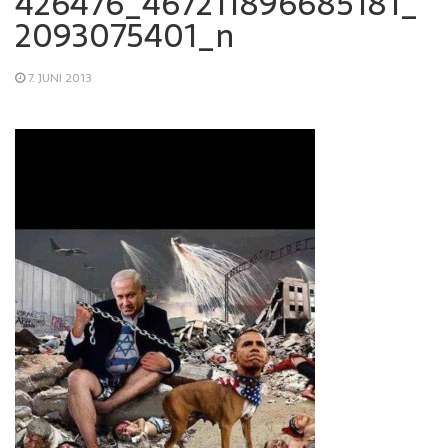
426476_467211896685181_
2093075401_n
7. JUNI 2013