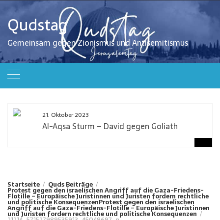
Zum
Inhalt
Qudstag
springen
Gemeinsam gegen Zionismus und Antisemitismus
21. Oktober 2023
Al-Aqsa Sturm – David gegen Goliath
Startseite
Quds Beiträge
Protest gegen den israelischen Angriff auf die Gaza-Friedens-
Flotille – Europäische Juristinnen und Juristen fordern rechtliche
und politische Konsequenzen
Protest gegen den israelischen
Angriff auf die Gaza-Friedens-Flotille – Europäische Juristinnen
und Juristen fordern rechtliche und politische Konsequenzen
21214_571527989535913_45048697_n