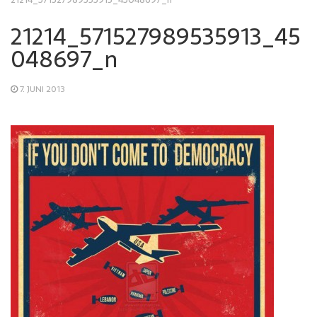
21214_571527989535913_45
048697_n
7. JUNI 2013