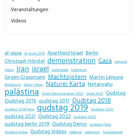
Veranstaltungen
Videos
al-aqsa
Apartheid Israel
Berlin
Al Quds 2019
demonstration
Gaza
Christoph Hörstel
genozid
Iran
israel
Hetze
judenstaat
judentum
Machtsystem
Jürgen Grassmann
Martin Lejeune
Naturei Karta
Netanyahu
Mitteilung
Naher Osten
palästina
Qudstag
Quds-Demonstration 2022
Quds 2022
Qudstag 2018
Qudstag 2015
qudstag 2017
qudstag 2019
qudstag 2018 fotos
Qudstag 2020
qudstag 2021
Qudstag 2022
Qudstag 20121
qudstag berlin 2019
Qudstag Demo
qudstag fotos
Qudstag Videos
Qudstag Video
rabbiner
soleimani
Tagesspiegel