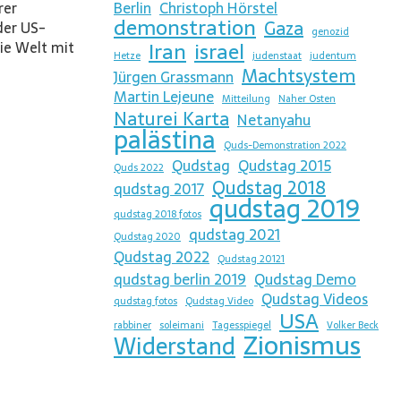
rer
Berlin
Christoph Hörstel
demonstration
Gaza
der US-
genozid
Iran
israel
ie Welt mit
Hetze
judenstaat
judentum
Machtsystem
Jürgen Grassmann
Martin Lejeune
Mitteilung
Naher Osten
Naturei Karta
Netanyahu
palästina
Quds-Demonstration 2022
Qudstag
Qudstag 2015
Quds 2022
Qudstag 2018
qudstag 2017
qudstag 2019
qudstag 2018 fotos
qudstag 2021
Qudstag 2020
Qudstag 2022
Qudstag 20121
qudstag berlin 2019
Qudstag Demo
Qudstag Videos
qudstag fotos
Qudstag Video
USA
rabbiner
soleimani
Tagesspiegel
Volker Beck
Zionismus
Widerstand