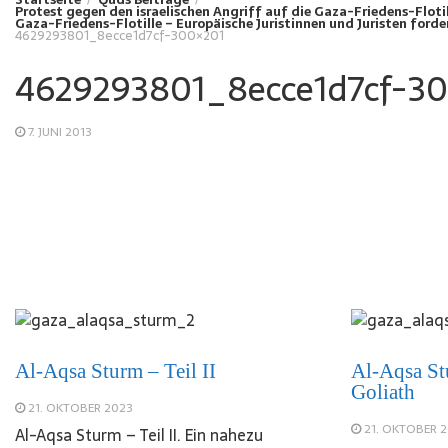
Protest gegen den israelischen Angriff auf die Gaza-Friedens-Flotil
Gaza-Friedens-Flotille – Europäische Juristinnen und Juristen ford
4629293801_8ecce1d7cf-300×201
4629293801_8ecce1d7cf-3
7. JUNI 2013
Al-Aqsa Sturm – Teil II
Al-Aqsa St
Goliath
21. OKTOBER 2023
21. OKTOBER 
Al-Aqsa Sturm – Teil II. Ein nahezu