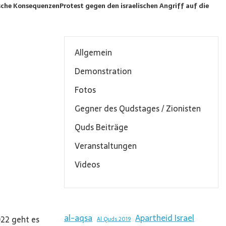
tische Konsequenzen
Protest gegen den israelischen Angriff auf die
Allgemein
Demonstration
Fotos
Gegner des Qudstages / Zionisten
Quds Beiträge
Veranstaltungen
Videos
al-aqsa
Apartheid Israel
22 geht es
Al Quds 2019